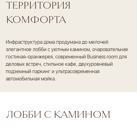
 БЕЗОПАСНОСТЬ
ТЕРРИТОРИЯ
 ПЕНТХАУСЫ
Й ПАРКИНГ
КОМФОРТА
Ь ЗВОНОК
Инфраструктура дома продумана до мелочей:
элегантное лобби с уютным камином, очаровательная
ерея
гостиная-оранжерея, современный Business room для
менты
деловых встреч, стильное кафе, двухуровневый
ости
подземный паркинг и ультрасовременная
анда
автомобильная мойка.
ительства
акты
ЛОББИ С КАМИНОМ
 менеджеры свяжутся с вами
иденциальности