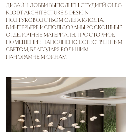
ДИЗАЙН ЛОББИ ВЫПОЛНЕН СТУДИЕЙ OLEG
KLODT ARCHITECTURE & DESIGN
е мошенничеству
ПОД РУКОВОДСТВОМ ОЛЕГА КЛОДТА.
В ИНТЕРЬЕРЕ ИСПОЛЬЗОВАНЫ РОСКОШНЫЕ
ки используют сайты-клоны
никами известных компаний,
ОТДЕЛОЧНЫЕ МАТЕРИАЛЫ. ПРОСТОРНОЕ
лей. Проверяйте ресурсы и
работку персональных данных в
ПОМЕЩЕНИЕ НАПОЛНЕНО ЕСТЕСТВЕННЫМ
рыми работаете.
нфиденциальности
СВЕТОМ, БЛАГОДАРЯ БОЛЬШИМ
 передачу персональных данных
ПАНОРАМНЫМ ОКНАМ.
ие
на получение информации
ащищены. 2026