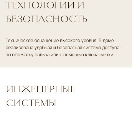
 БЕЗОПАСНОСТЬ
ТЕХНОЛОГИИ
И
 ПЕНТХАУСЫ
Й ПАРКИНГ
БЕЗОПАСНОСТЬ
Ь ЗВОНОК
Техническое оснащение высокого уровня. В доме
реализована удобная и безопасная система доступа —
ерея
по отпечатку пальца или с помощью ключа-метки.
менты
ости
анда
ительства
ИНЖЕНЕРНЫЕ
акты
СИСТЕМЫ
 менеджеры свяжутся с вами
иденциальности