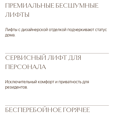
ПРЕМИАЛЬНЫЕ БЕСШУМНЫЕ
е мошенничеству
ЛИФТЫ
ки используют сайты-клоны
Лифты с дизайнерской отделкой подчеркивают статус
никами известных компаний,
дома.
лей. Проверяйте ресурсы и
работку персональных данных в
рыми работаете.
нфиденциальности
 передачу персональных данных
ие
на получение информации
СЕРВИСНЫЙ ЛИФТ ДЛЯ
ащищены. 2026
ПЕРСОНАЛА
Исключительный комфорт и приватность для
резидентов.
БЕСПЕРЕБОЙНОЕ ГОРЯЧЕЕ