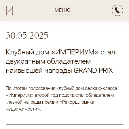
МЕНЮ
30.05.2025
убного дома Империум
АКТЫ
ЕРЕУЛОК, ВЛ. 5,7
Клубный дом «ИМПЕРИУМ» стал
двукратным обладателем
квартиру
са продаж
наивысшей награды GRAND PRIX
 188 0 188
ЕРЕУЛОК, ВЛ. 5,7
тацию проекта
По итогам голосования клубный дом делюкс-класса
 188 0 188
«Империум» второй год подряд стал обладателем
главной награды премии «Рекорды рынка
ОЕКТЕ
недвижимости».
ЕКТУРА
чта
ОЖЕНИЕ
ium.moscow
Я КОМФОРТА