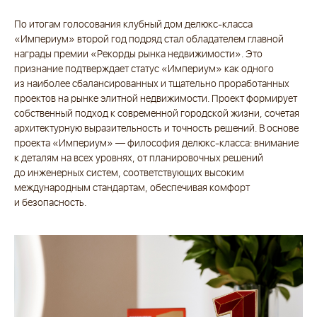
 БЕЗОПАСНОСТЬ
 ПЕНТХАУСЫ
По итогам голосования клубный дом делюкс-класса
Й ПАРКИНГ
«Империум» второй год подряд стал обладателем главной
награды премии «Рекорды рынка недвижимости». Это
признание подтверждает статус «Империум» как одного
Ь ЗВОНОК
из наиболее сбалансированных и тщательно проработанных
проектов на рынке элитной недвижимости. Проект формирует
собственный подход к современной городской жизни, сочетая
ерея
архитектурную выразительность и точность решений. В основе
менты
проекта «Империум» — философия делюкс-класса: внимание
ости
к деталям на всех уровнях, от планировочных решений
анда
до инженерных систем, соответствующих высоким
международным стандартам, обеспечивая комфорт
ительства
и безопасность.
акты
 менеджеры свяжутся с вами
иденциальности